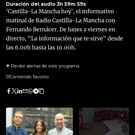
Duración del audio
3h 59m 59s
'Castilla-La Mancha hoy', el informativo
matinal de Radio Castilla-La Mancha con
Fernando Bernácer. De lunes a viernes en
directo, "La información que te sirve" desde
las 6.00h hasta las 10.00h.
Recibir alertas de este programa
Contenido favorito
Facebook
Twitter
LinkedIn
Enviar
Whatsapp
Telegram
Copiar
por
URL
Email
del
artículo