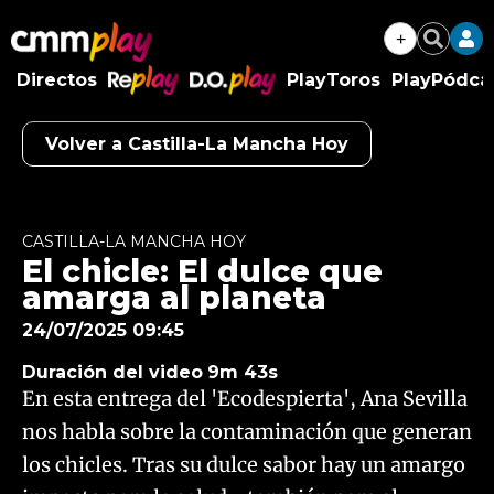
+
Buscar
Directos
PlayToros
PlayPódca
RePlay
D.O.Play
Volver a Castilla-La Mancha Hoy
Algo salió mal.
An error occurred, please try again later.
CASTILLA-LA MANCHA HOY
El chicle: El dulce que
Try again
amarga al planeta
24/07/2025 09:45
Duración del video
9m 43s
En esta entrega del 'Ecodespierta', Ana Sevilla
nos habla sobre la contaminación que generan
los chicles. Tras su dulce sabor hay un amargo