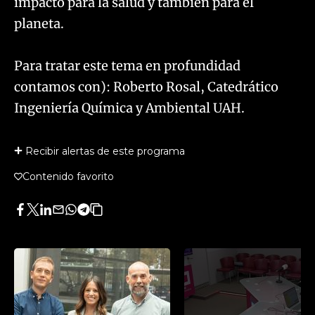
impacto para la salud y también para el
planeta.
​Para tratar este tema en profundidad
contamos con): Roberto Rosal, Catedrático
Ingeniería Química y Ambiental UAH.
Recibir alertas de este programa
Contenido favorito
Facebook
Twitter
LinkedIn
Enviar
Whatsapp
Telegram
Copiar
por
URL
Email
del
artículo