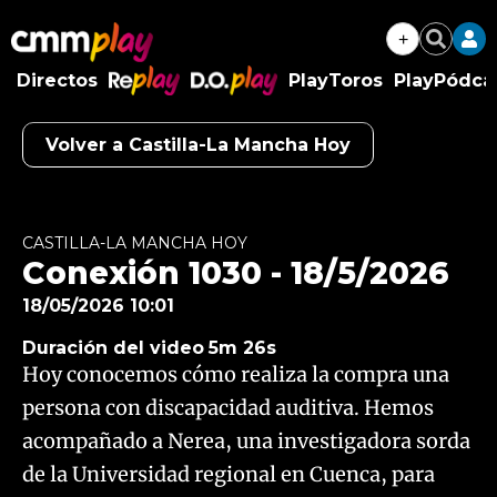
+
Buscar
Directos
PlayToros
PlayPódca
RePlay
D.O.Play
Volver a Castilla-La Mancha Hoy
Algo salió mal.
An error occurred, please try again later.
CASTILLA-LA MANCHA HOY
Conexión 1030 - 18/5/2026
Try again
18/05/2026 10:01
Duración del video
5m 26s
Hoy conocemos cómo realiza la compra una
persona con discapacidad auditiva. Hemos
acompañado a Nerea, una investigadora sorda
de la Universidad regional en Cuenca, para