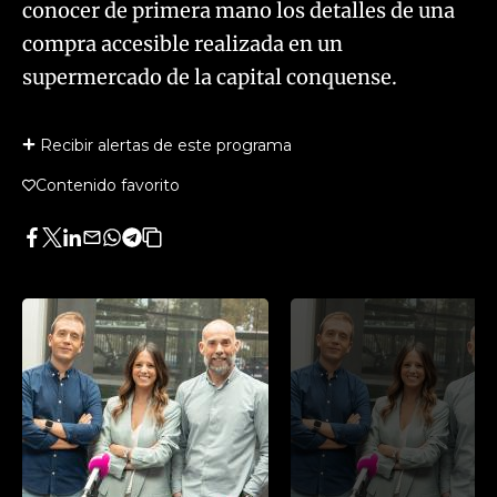
conocer de primera mano los detalles de una
compra accesible realizada en un
supermercado de la capital conquense.
Recibir alertas de este programa
Contenido favorito
Facebook
Twitter
LinkedIn
Enviar
Whatsapp
Telegram
Copiar
por
URL
Email
del
artículo