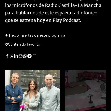
los micrófonos de Radio Castilla-La Mancha
para hablarnos de este espacio radiofónico
que se estrena hoy en Play Podcast.
Recibir alertas de este programa
Contenido favorito
Facebook
Twitter
LinkedIn
Enviar
Whatsapp
Telegram
Copiar
por
URL
Email
del
artículo