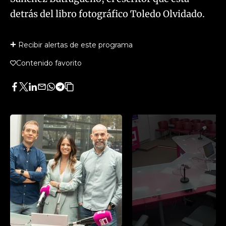
detrás del libro fotográfico Toledo Olvidado.
Recibir alertas de este programa
Contenido favorito
Facebook
Twitter
LinkedIn
Enviar
Whatsapp
Telegram
Copiar
por
URL
Email
del
artículo