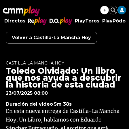
+
Buscar
Directos
PlayToros
PlayPódca
RePlay
D.O.Play
Volver a Castilla-La Mancha Hoy
Algo salió mal.
An error occurred, please try again later.
CASTILLA-LA MANCHA HOY
Toledo Olvidado: Un libro
Try again
que nos ayuda a descubrir
la historia de esta ciudad
23/07/2025 08:00
Duración del video
5m 38s
En esta nueva entrega de Castilla-La Mancha
Hoy, Un Libro, hablamos con Eduardo
Sánchez Butragueño, el escritor que está