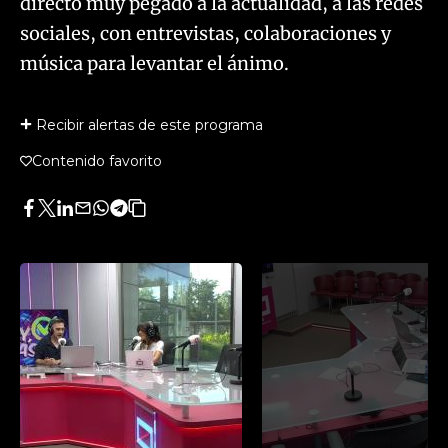
directo muy pegado a la actualidad, a las redes
sociales, con entrevistas, colaboraciones y
música para levantar el ánimo.
Recibir alertas de este programa
Contenido favorito
Facebook
Twitter
LinkedIn
Enviar
Whatsapp
Telegram
Copiar
por
URL
Email
del
artículo