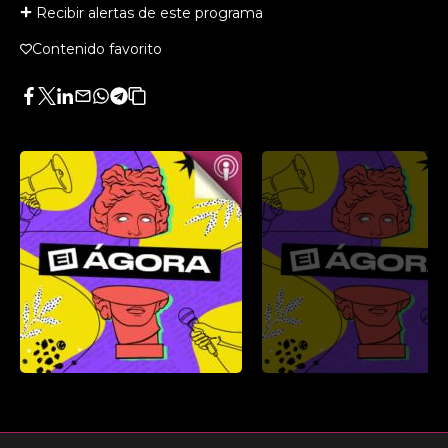
Recibir alertas de este programa
Contenido favorito
Facebook
Twitter
LinkedIn
Enviar
Whatsapp
Telegram
Copiar
por
URL
Email
del
artículo