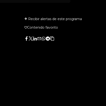
Recibir alertas de este programa
Contenido favorito
Facebook
Twitter
LinkedIn
Enviar
Whatsapp
Telegram
Copiar
por
URL
Email
del
artículo