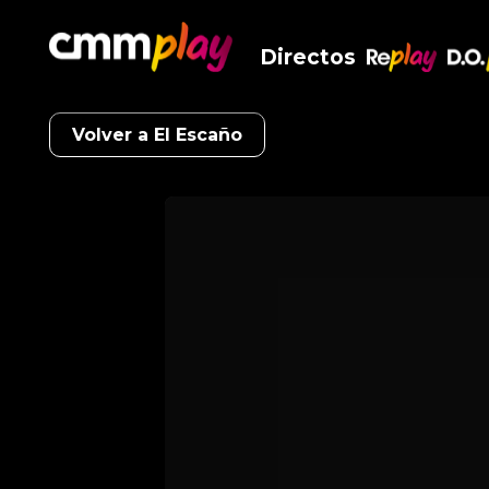
Directos
RePlay
D.O
Volver a El Escaño