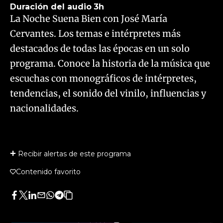
Duración del audio
3h
La Noche Suena Bien con José María
Cervantes. Los temas e intérpretes más
destacados de todas las épocas en un solo
programa. Conoce la historia de la música que
escuchas con monográficos de intérpretes,
tendencias, el sonido del vinilo, influencias y
nacionalidades.
Recibir alertas de este programa
Contenido favorito
Facebook
Twitter
LinkedIn
Enviar
Whatsapp
Telegram
Copiar
por
URL
Email
del
artículo