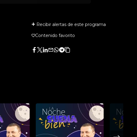
Recibir alertas de este programa
Contenido favorito
Facebook
Twitter
LinkedIn
Enviar
Whatsapp
Telegram
Copiar
por
URL
Email
del
artículo