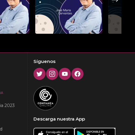
Next
Síguenos
Twitter
Instagram
Youtube
Facebook
ia 2023
Descarga nuestra App
ad