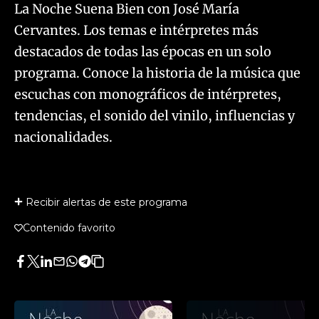
La Noche Suena Bien con José María
Cervantes. Los temas e intérpretes más
destacados de todas las épocas en un solo
programa. Conoce la historia de la música que
escuchas con monográficos de intérpretes,
tendencias, el sonido del vinilo, influencias y
nacionalidades.
Recibir alertas de este programa
Contenido favorito
Facebook
Twitter
LinkedIn
Enviar
Whatsapp
Telegram
Copiar
por
URL
Email
del
artículo