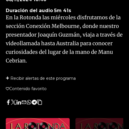
Duración del audio
5m 41s
En la Rotonda las miércoles disfrutamos de la
sección Conexión Melbourne, donde nuestro
presentador Joaquín Guzmán, viaja a través de
videollamada hasta Australia para conocer
curiosidades del lugar de la mano de Manu
Cebrian.
Recibir alertas de este programa
Contenido favorito
Facebook
Twitter
LinkedIn
Enviar
Whatsapp
Telegram
Copiar
por
URL
Email
del
artículo