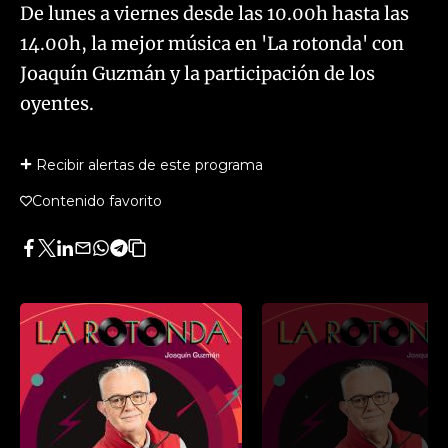
De lunes a viernes desde las 10.00h hasta las
14.00h, la mejor música en 'La rotonda' con
Joaquín Guzmán y la participación de los
oyentes.
Recibir alertas de este programa
Contenido favorito
Facebook
Twitter
LinkedIn
Enviar
Whatsapp
Telegram
Copiar
por
URL
Email
del
artículo