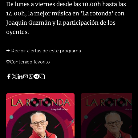
De lunes a viernes desde las 10.00h hasta las
14.00h, la mejor música en 'La rotonda' con
Joaquín Guzmán y la participación de los
oyentes.
Recibir alertas de este programa
Contenido favorito
Facebook
Twitter
LinkedIn
Enviar
Whatsapp
Telegram
Copiar
por
URL
Email
del
artículo