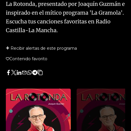
La Rotonda, presentado por Joaquín Guzmán e
inspirado en el mítico programa 'La Gramola'.
Escucha tus canciones favoritas en Radio
Castilla-La Mancha.
Recibir alertas de este programa
Contenido favorito
Facebook
Twitter
LinkedIn
Enviar
Whatsapp
Telegram
Copiar
por
URL
Email
del
artículo