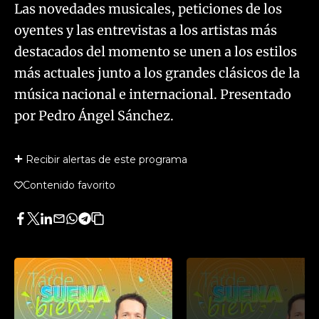
Las novedades musicales, peticiones de los
oyentes y las entrevistas a los artistas más
destacados del momento se unen a los estilos
más actuales junto a los grandes clásicos de la
música nacional e internacional. Presentado
por Pedro Ángel Sánchez.
Recibir alertas de este programa
Contenido favorito
Facebook
Twitter
LinkedIn
Enviar
Whatsapp
Telegram
Copiar
por
URL
Email
del
artículo