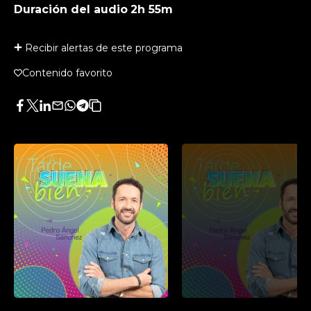
Duración del audio
2h 55m
Recibir alertas de este programa
Contenido favorito
Facebook
Twitter
LinkedIn
Enviar
Whatsapp
Telegram
Copiar
por
URL
Email
del
artículo