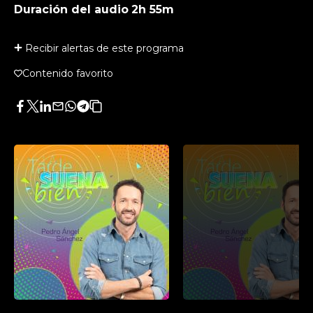
Duración del audio
2h 55m
Recibir alertas de este programa
Contenido favorito
Facebook
Twitter
LinkedIn
Enviar
Whatsapp
Telegram
Copiar
por
URL
Email
del
artículo