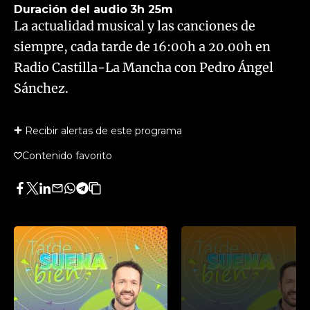
Duración del audio
3h 25m
La actualidad musical y las canciones de
siempre, cada tarde de 16:00h a 20.00h en
Radio Castilla-La Mancha con Pedro Ángel
Sánchez.
Recibir alertas de este programa
Contenido favorito
Facebook
Twitter
LinkedIn
Enviar
Whatsapp
Telegram
Copiar
por
URL
Email
del
artículo