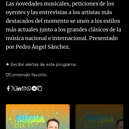
Las novedades musicales, peticiones de los
oyentes y las entrevistas a los artistas más
destacados del momento se unen a los estilos
más actuales junto a los grandes clásicos de la
música nacional e internacional. Presentado
por Pedro Ángel Sánchez.
Recibir alertas de este programa
Contenido favorito
Facebook
Twitter
LinkedIn
Enviar
Whatsapp
Telegram
Copiar
por
URL
Email
del
artículo