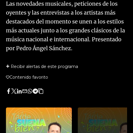
Las novedades musicales, peticiones de los
oyentes y las entrevistas a los artistas más
destacados del momento se unen a los estilos
más actuales junto a los grandes clásicos de la
música nacional e internacional. Presentado
por Pedro Ángel Sánchez.
Recibir alertas de este programa
Contenido favorito
Facebook
Twitter
LinkedIn
Enviar
Whatsapp
Telegram
Copiar
por
URL
Email
del
artículo