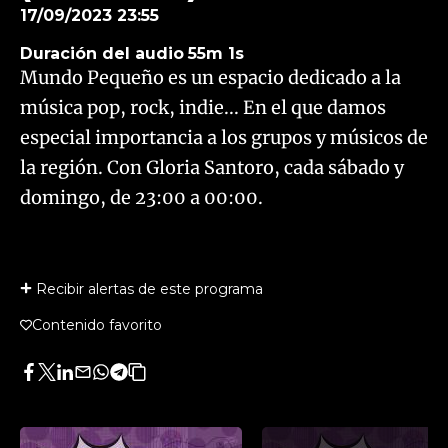
17/09/2023 23:55
Duración del audio
55m 1s
Mundo Pequeño es un espacio dedicado a la
música pop, rock, indie... En el que damos
especial importancia a los grupos y músicos de
la región. Con Gloria Santoro, cada sábado y
domingo, de 23:00 a 00:00.
Recibir alertas de este programa
Contenido favorito
Facebook
Twitter
LinkedIn
Enviar
Whatsapp
Telegram
Copiar
por
URL
Email
del
artículo