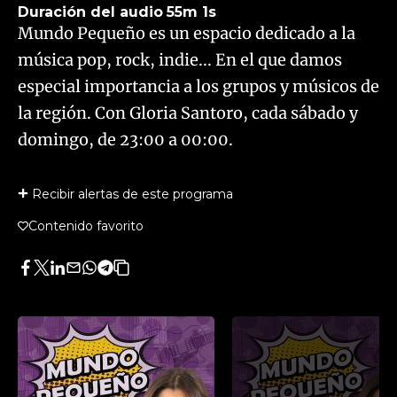
Duración del audio
55m 1s
Mundo Pequeño es un espacio dedicado a la
música pop, rock, indie... En el que damos
especial importancia a los grupos y músicos de
la región. Con Gloria Santoro, cada sábado y
domingo, de 23:00 a 00:00.
Recibir alertas de este programa
Contenido favorito
Facebook
Twitter
LinkedIn
Enviar
Whatsapp
Telegram
Copiar
por
URL
Email
del
artículo