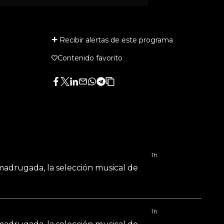
Recibir alertas de este programa
Contenido favorito
Facebook
Twitter
LinkedIn
Enviar
Whatsapp
Telegram
Copiar
por
URL
Email
del
artículo
1h
 madrugada, la selección musical de
1h