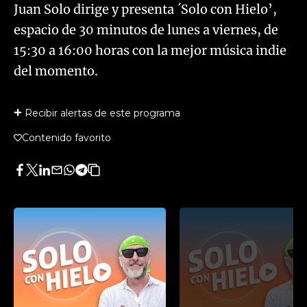
Juan Solo dirige y presenta ´Solo con Hielo’,
espacio de 30 minutos de lunes a viernes, de
15:30 a 16:00 horas con la mejor música indie
del momento.
Recibir alertas de este programa
Contenido favorito
Facebook
Twitter
LinkedIn
Enviar
Whatsapp
Telegram
Copiar
por
URL
Email
del
artículo