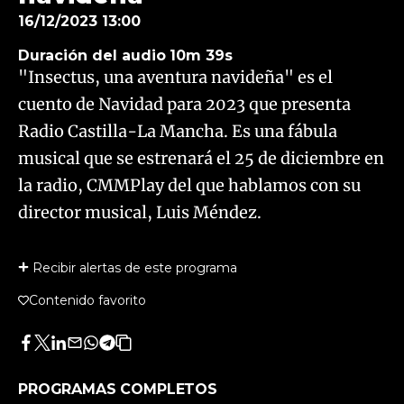
16/12/2023 13:00
Duración del audio
10m 39s
"Insectus, una aventura navideña" es el
cuento de Navidad para 2023 que presenta
Radio Castilla-La Mancha. Es una fábula
musical que se estrenará el 25 de diciembre en
la radio, CMMPlay del que hablamos con su
director musical, Luis Méndez.
Recibir alertas de este programa
Contenido favorito
Facebook
Twitter
LinkedIn
Enviar
Whatsapp
Telegram
Copiar
por
URL
Email
del
PROGRAMAS COMPLETOS
artículo