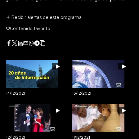
Recibir alertas de este programa
Contenido favorito
Facebook
Twitter
LinkedIn
Enviar
Whatsapp
Telegram
Copiar
por
URL
Email
del
artículo
14/12/2021
13/12/2021
12/12/2021
11/12/2021