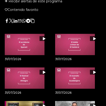
Recibir alertas de este programa
Contenido favorito
Facebook
Twitter
LinkedIn
Enviar
Whatsapp
Telegram
Copiar
por
URL
Email
del
artículo
31/07/2026
31/07/2026
31/07/2026
31/07/2026