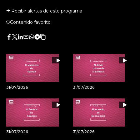
Recibir alertas de este programa
Contenido favorito
Facebook
Twitter
LinkedIn
Enviar
Whatsapp
Telegram
Copiar
por
URL
Email
del
artículo
31/07/2026
31/07/2026
31/07/2026
31/07/2026