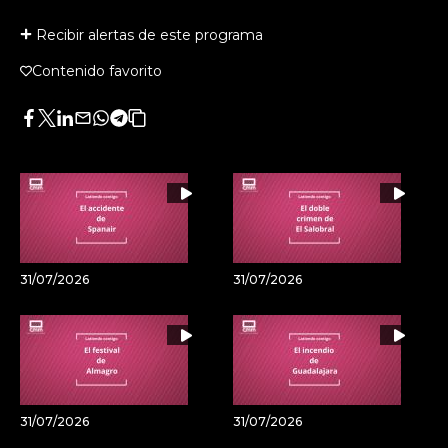
Recibir alertas de este programa
Contenido favorito
Facebook
Twitter
LinkedIn
Enviar
Whatsapp
Telegram
Copiar
por
URL
Email
del
artículo
31/07/2026
31/07/2026
31/07/2026
31/07/2026