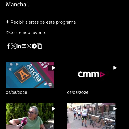
Mancha'.
Recibir alertas de este programa
Contenido favorito
Facebook
Twitter
LinkedIn
Enviar
Whatsapp
Telegram
Copiar
por
URL
Email
del
artículo
06/08/2026
05/08/2026