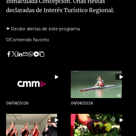
Inmaculada Concepción. Unas fiestas
declaradas de Interés Turístico Regional.
Recibir alertas de este programa
Contenido favorito
Facebook
Twitter
LinkedIn
Enviar
Whatsapp
Telegram
Copiar
por
URL
Email
del
artículo
06/08/2026
06/08/2026