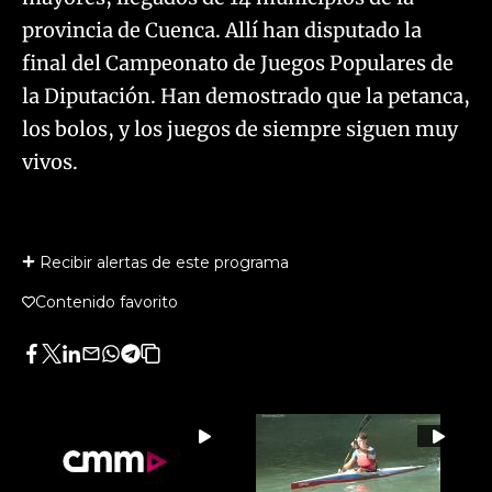
provincia de Cuenca. Allí han disputado la
final del Campeonato de Juegos Populares de
la Diputación. Han demostrado que la petanca,
los bolos, y los juegos de siempre siguen muy
vivos.
Recibir alertas de este programa
Contenido favorito
Facebook
Twitter
LinkedIn
Enviar
Whatsapp
Telegram
Copiar
por
URL
Email
del
artículo