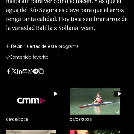
hasta allí para ver cómo lo hacen. Y es que el
agua del Río Segura es clave para que el arroz
tenga tanta calidad. Hoy toca sembrar arroz de
la variedad Balilla x Sollana, vean.
Recibir alertas de este programa
Contenido favorito
Facebook
Twitter
LinkedIn
Enviar
Whatsapp
Telegram
Copiar
por
URL
Email
del
artículo
06/08/2026
06/08/2026