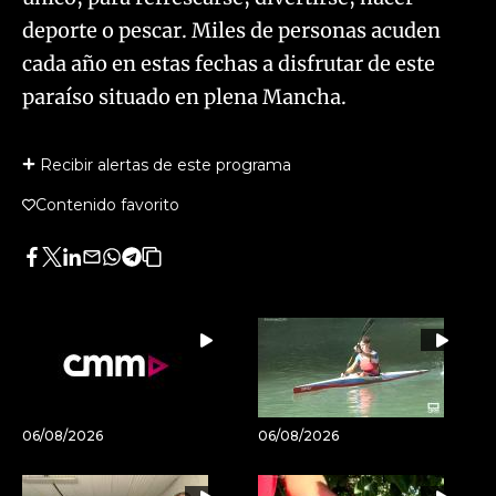
deporte o pescar. Miles de personas acuden
cada año en estas fechas a disfrutar de este
paraíso situado en plena Mancha.
Recibir alertas de este programa
Contenido favorito
Facebook
Twitter
LinkedIn
Enviar
Whatsapp
Telegram
Copiar
por
URL
Email
del
artículo
06/08/2026
06/08/2026