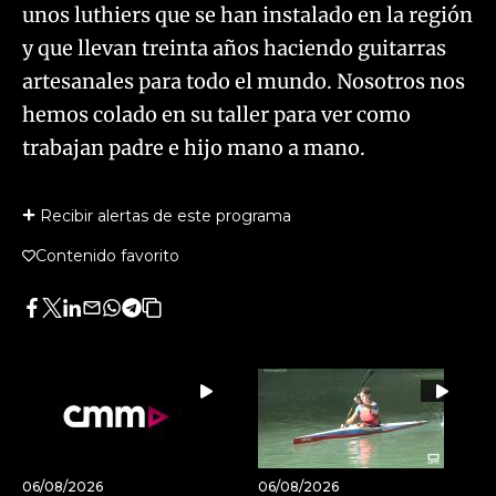
unos luthiers que se han instalado en la región
y que llevan treinta años haciendo guitarras
artesanales para todo el mundo. Nosotros nos
hemos colado en su taller para ver como
trabajan padre e hijo mano a mano.
Recibir alertas de este programa
Contenido favorito
Facebook
Twitter
LinkedIn
Enviar
Whatsapp
Telegram
Copiar
por
URL
Email
del
artículo
06/08/2026
06/08/2026