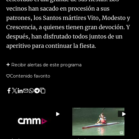
vecinos han sacado en procesión a sus
patrones, los Santos mártires Vito, Modesto y
Crescencia, a quienes tienen gran devoción. Y
después, han disfrutado todos juntos de un
aperitivo para continuar la fiesta.
Recibir alertas de este programa
Contenido favorito
Facebook
Twitter
LinkedIn
Enviar
Whatsapp
Telegram
Copiar
por
URL
Email
del
artículo