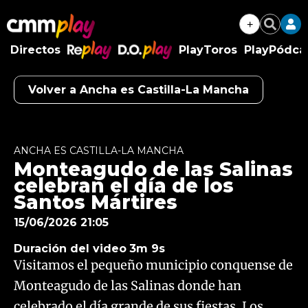
+
Buscar
Directos
PlayToros
PlayPódca
RePlay
D.O.Play
Volver a Ancha es Castilla-La Mancha
Algo salió mal.
An error occurred, please try again later.
ANCHA ES CASTILLA-LA MANCHA
Monteagudo de las Salinas
Try again
celebran el día de los
Santos Mártires
15/06/2026 21:05
Duración del video
3m 9s
Visitamos el pequeño municipio conquense de
Monteagudo de las Salinas donde han
celebrado el día grande de sus fiestas. Los