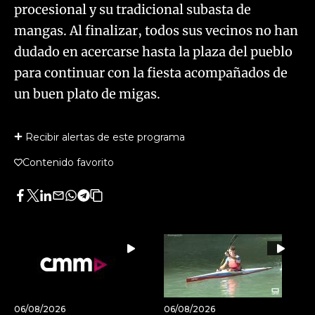
procesional y su tradicional subasta de
mangas. Al finalizar, todos sus vecinos no han
dudado en acercarse hasta la plaza del pueblo
para continuar con la fiesta acompañados de
un buen plato de migas.
Recibir alertas de este programa
Contenido favorito
Facebook
Twitter
LinkedIn
Enviar
Whatsapp
Telegram
Copiar
por
URL
Email
del
artículo
06/08/2026
06/08/2026