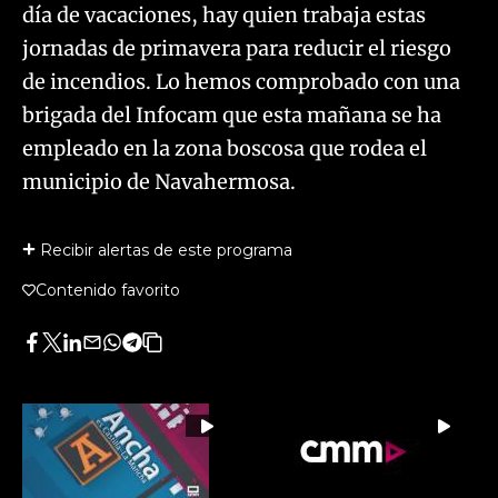
día de vacaciones, hay quien trabaja estas
jornadas de primavera para reducir el riesgo
de incendios. Lo hemos comprobado con una
brigada del Infocam que esta mañana se ha
empleado en la zona boscosa que rodea el
municipio de Navahermosa.
Recibir alertas de este programa
Contenido favorito
Facebook
Twitter
LinkedIn
Enviar
Whatsapp
Telegram
Copiar
por
URL
Email
del
artículo