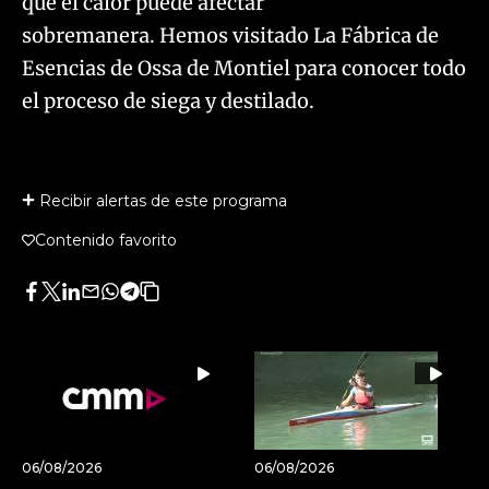
que el calor puede afectar
sobremanera. Hemos visitado La Fábrica de
Esencias de Ossa de Montiel para conocer todo
el proceso de siega y destilado.
Recibir alertas de este programa
Contenido favorito
Facebook
Twitter
LinkedIn
Enviar
Whatsapp
Telegram
Copiar
por
URL
Email
del
artículo
06/08/2026
06/08/2026