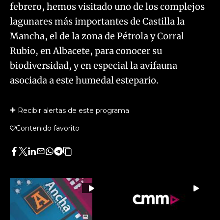
febrero, hemos visitado uno de los complejos
lagunares más importantes de Castilla la
Mancha, el de la zona de Pétrola y Corral
Rubio, en Albacete, para conocer su
biodiversidad, y en especial la avifauna
asociada a este humedal estepario.
Recibir alertas de este programa
Contenido favorito
Facebook
Twitter
LinkedIn
Enviar
Whatsapp
Telegram
Copiar
por
URL
Email
del
artículo