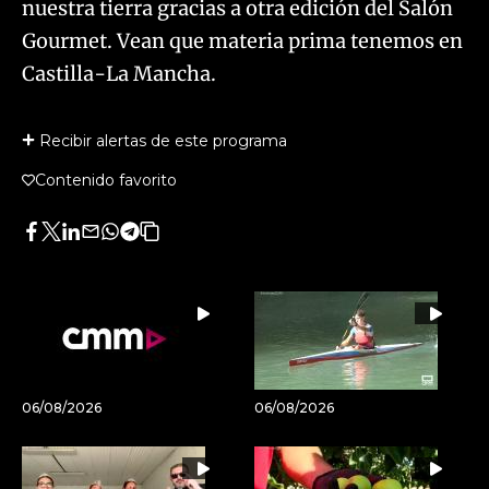
nuestra tierra gracias a otra edición del Salón
Gourmet. Vean que materia prima tenemos en
Castilla-La Mancha.
Recibir alertas de este programa
Contenido favorito
Facebook
Twitter
LinkedIn
Enviar
Whatsapp
Telegram
Copiar
por
URL
Email
del
artículo
06/08/2026
06/08/2026