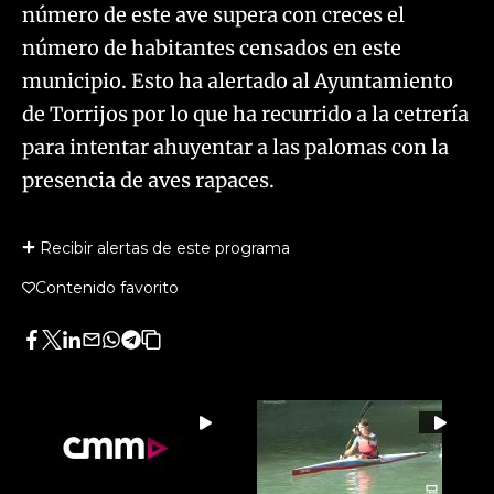
número de este ave supera con creces el
número de habitantes censados en este
municipio. Esto ha alertado al Ayuntamiento
de Torrijos por lo que ha recurrido a la cetrería
para intentar ahuyentar a las palomas con la
presencia de aves rapaces.
Recibir alertas de este programa
Contenido favorito
Facebook
Twitter
LinkedIn
Enviar
Whatsapp
Telegram
Copiar
por
URL
Email
del
artículo