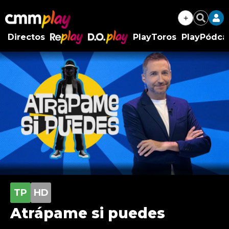
+
Buscar
Directos
PlayToros
PlayPódca
RePlay
D.O.Play
Atrápame si puedes