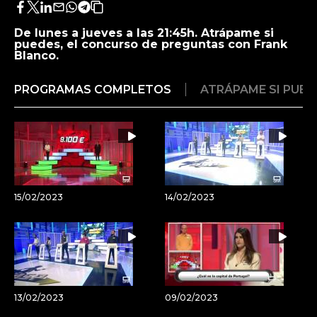
Facebook
Twitter
LinkedIn
Enviar
Whatsapp
Telegram
Copiar
por
URL
De lunes a jueves a las 21:45h. Atrápame si
Email
del
puedes, el concurso de preguntas con Frank
artículo
Blanco.
PROGRAMAS COMPLETOS
ATRÁPAME SI PUED
15/02/2023
14/02/2023
13/02/2023
09/02/2023