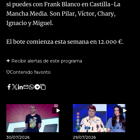
si puedes con Frank Blanco en Castilla-La
Mancha Media. Son Pilar, Víctor, Chary,
Ignacio y Miguel.
El bote comienza esta semana en 12.000 €.
Recibir alertas de este programa
Contenido favorito
Facebook
Twitter
LinkedIn
Enviar
Whatsapp
Telegram
Copiar
por
URL
Email
del
artículo
30/07/2026
29/07/2026