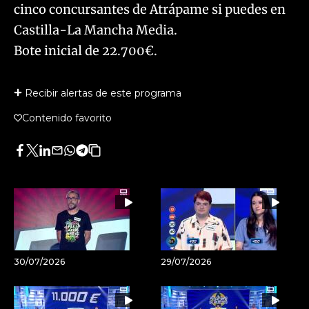
cinco concursantes de Atrápame si puedes en
Castilla-La Mancha Media.
Bote inicial de 22.700€.
Recibir alertas de este programa
Contenido favorito
Facebook
Twitter
LinkedIn
Enviar
Whatsapp
Telegram
Copiar
por
URL
Email
del
artículo
30/07/2026
29/07/2026