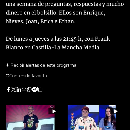
una semana de preguntas, respuestas y mucho
dinero en el bolsillo. Ellos son Enrique,
Nieves, Joan, Erica e Ethan.
​De lunes a jueves a las 21:45 h, con Frank
Blanco en Castilla-La Mancha Media.
Recibir alertas de este programa
Contenido favorito
Facebook
Twitter
LinkedIn
Enviar
Whatsapp
Telegram
Copiar
por
URL
Email
del
artículo