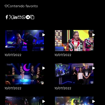
Contenido favorito
Facebook
Twitter
LinkedIn
Enviar
Whatsapp
Telegram
Copiar
por
URL
Email
del
artículo
10/07/2022
10/07/2022
10/07/2022
10/07/2022