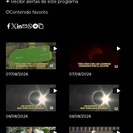
Recibir alertas de este programa
Contenido favorito
Facebook
Twitter
LinkedIn
Enviar
Whatsapp
Telegram
Copiar
por
URL
Email
del
artículo
07/08/2026
07/08/2026
06/08/2026
06/08/2026