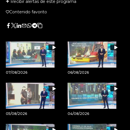
Recibir alertas de este programa
Contenido favorito
Facebook
Twitter
LinkedIn
Enviar
Whatsapp
Telegram
Copiar
por
URL
Email
del
artículo
07/08/2026
06/08/2026
05/08/2026
04/08/2026